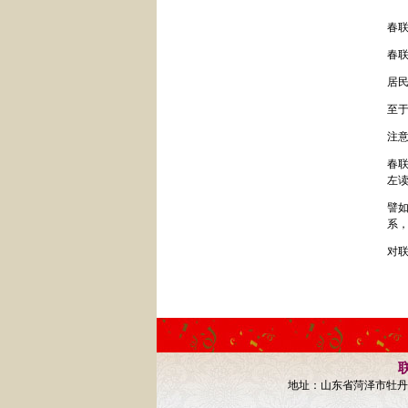
春
春
居民
至
注
春
左
譬如
系，
对
联
地址：山东省菏泽市牡丹区