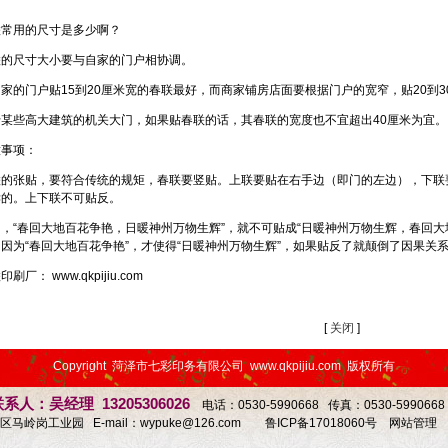
联常用的尺寸是多少啊？
联的尺寸大小要与自家的门户相协调。
家的门户贴15到20厘米宽的春联最好，而商家铺房店面要根据门户的宽窄，贴20到
于某些高大建筑的机关大门，如果贴春联的话，其春联的宽度也不宜超出40厘米为宜。
意事项：
联的张贴，要符合传统的规矩，春联要竖贴。上联要贴在右手边（即门的左边），下联
读的。上下联不可贴反。
，“春回大地百花争艳，日暖神州万物生辉”，就不可贴成“日暖神州万物生辉，春回
1
2
3
因为“春回大地百花争艳”，才使得“日暖神州万物生辉”，如果贴反了就颠倒了因果关
联印刷厂：
www.qkpijiu.com
[
关闭
]
Copyright 菏泽市七彩印务有限公司 www.qkpijiu.com 版权所有
系人：吴经理 13205306026
电话：0530-5990668 传真：0530-59906
马岭岗工业园 E-mail：
wypuke@126.com
鲁ICP备17018060号
网站管理