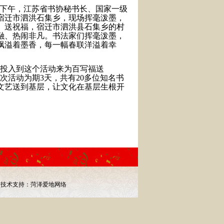
日下午，江苏省书协秘书长、国家一级
宿迁
市泗
洪石集乡，现场挥毫泼墨，
、送祝福，宿迁市泗洪县石集乡的村
融、热闹非凡。书法家们挥毫泼墨，
飘溢着墨香，每一幅春联洋溢着幸
能投入到这个活动来为百写福送
次活动为期3天，共有20多位知名书
文艺送到基层，让文化在基层生根开
68
技术支持：
菏泽爱地网络