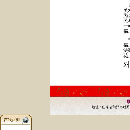
武
美
为
民
一
福
“
福
法
花
联
地址：山东省菏泽市牡丹区