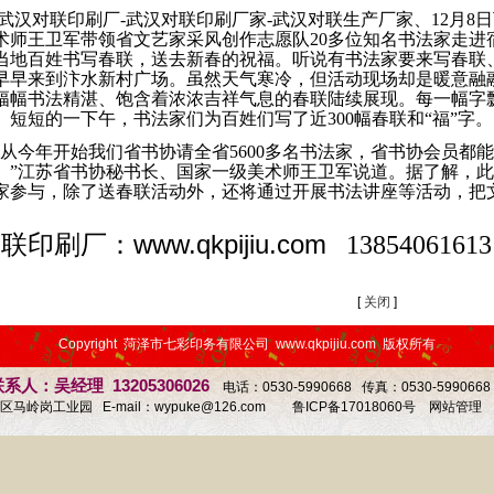
汉对联印刷厂-武汉对联印刷厂家-武汉对联生产厂家、12月8
术师王卫军带领省文艺家采风创作志愿队20多位知名书法家走进
当地百姓书写春联，送去新春的祝福。听说有书法家要来写春联
早早来到汴水新村广场。虽然天气寒冷，但活动现场却是暖意融
幅幅书法精湛、饱含着浓浓吉祥气息的春联陆续展现。每一幅字
。短短的一下午，书法家们为百姓们写了近300幅春联和“福”字。
从今年开始我们省书协请全省5600多名书法家，省书协会员都
。”江苏省书协秘书长、国家一级美术师王卫军说道。据了解，此
家参与，除了送春联活动外，还将通过开展书法讲座等活动，把
。
www.qkpijiu.com
对联印刷厂：
13854061613
1
2
3
[
关闭
]
Copyright 菏泽市七彩印务有限公司 www.qkpijiu.com 版权所有
系人：吴经理 13205306026
电话：0530-5990668 传真：0530-59906
马岭岗工业园 E-mail：
wypuke@126.com
鲁ICP备17018060号
网站管理