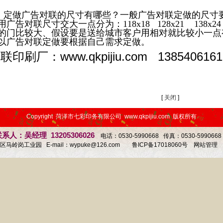
做广告对联的尺寸有哪些？一般广告对联定做的尺寸要
用广告对联尺寸交大一点分为：118x18 128x21 138x24 15
的门比较大、假设要是送给城市客户用相对就比较小一点有：88x
以广告对联定做要根据自己需求定做。
对联印刷厂：
www.qkpijiu.com
1385406161
[
关闭
]
1
2
3
Copyright 菏泽市七彩印务有限公司 www.qkpijiu.com 版权所有
系人：吴经理 13205306026
电话：0530-5990668 传真：0530-59906
马岭岗工业园 E-mail：
wypuke@126.com
鲁ICP备17018060号
网站管理