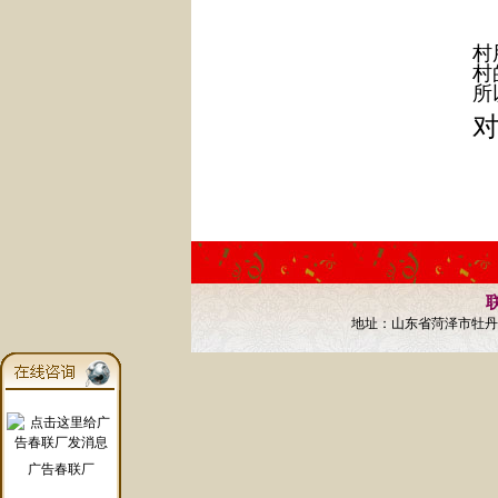
定
村
村
所
联
地址：山东省菏泽市牡丹区
广告春联厂