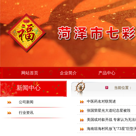
网站首页
企业简介
产品中心
新闻中心
当前位置：
中医药名对联简述
公司新闻
张国荣星光大道纪念星被毁
行业资讯
美国或对叙开战 专家认为无
海南琼海村民放飞“73星”巨型